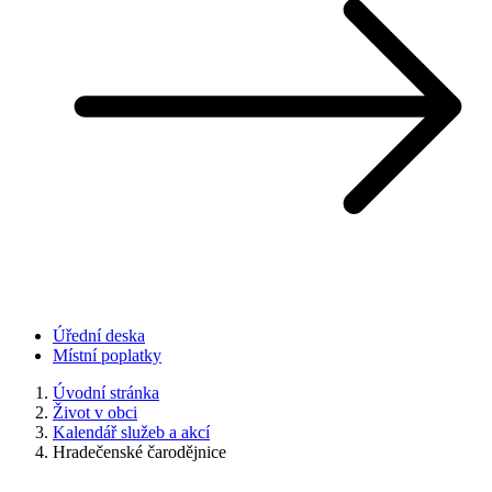
Úřední deska
Místní poplatky
Úvodní stránka
Život v obci
Kalendář služeb a akcí
Hradečenské čarodějnice