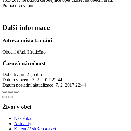
13.5.2017 se budou čarodějnice opět uklízet na obecní úřad.
Pomocníci vítáni.
Další informace
Adresa místa konání
Obecní úřad, Hradečno
Časová náročnost
Doba trvání: 21,5 dní
Datum vložení:
7. 2. 2017 22:44
Datum poslední aktualizace:
7. 2. 2017 22:44
Život v obci
Nástěnka
Aktuality
Kalendář služeb a akcí