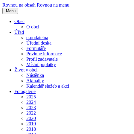
Rovnou na obsah
Rovnou na menu
Menu
Obec
O obci
Úřad
e-podatelna
Úřední deska
Formuláře
Povinné informace
Profil zadavatele
Místní poplatky
Život v obci
Nástěnka
Aktuality
Kalendář služeb a akcí
Fotogalerie
2025
2024
2023
2022
2020
2019
2018