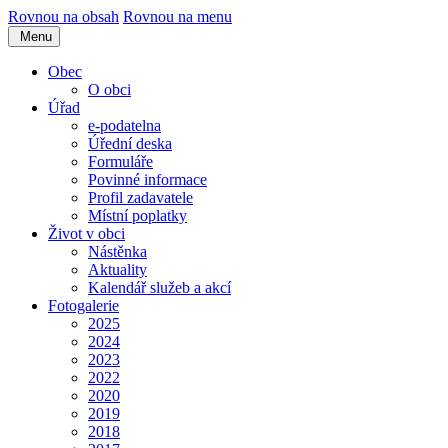
Rovnou na obsah
Rovnou na menu
Menu
Obec
O obci
Úřad
e-podatelna
Úřední deska
Formuláře
Povinné informace
Profil zadavatele
Místní poplatky
Život v obci
Nástěnka
Aktuality
Kalendář služeb a akcí
Fotogalerie
2025
2024
2023
2022
2020
2019
2018