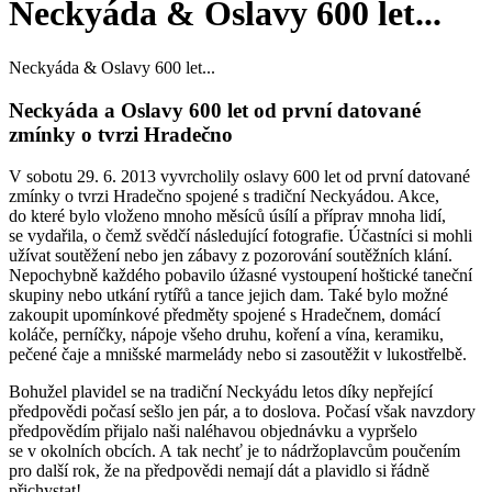
Neckyáda & Oslavy 600 let...
Neckyáda & Oslavy 600 let...
Neckyáda a Oslavy 600 let od první datované
zmínky o tvrzi Hradečno
V sobotu 29. 6. 2013 vyvrcholily oslavy 600 let od první datované
zmínky o tvrzi Hradečno spojené s tradiční Neckyádou. Akce,
do které bylo vloženo mnoho měsíců úsílí a příprav mnoha lidí,
se vydařila, o čemž svědčí následující fotografie. Účastníci si mohli
užívat soutěžení nebo jen zábavy z pozorování soutěžních klání.
Nepochybně každého pobavilo úžasné vystoupení hoštické taneční
skupiny nebo utkání rytířů a tance jejich dam. Také bylo možné
zakoupit upomínkové předměty spojené s Hradečnem, domácí
koláče, perníčky, nápoje všeho druhu, koření a vína, keramiku,
pečené čaje a mnišské marmelády nebo si zasoutěžit v lukostřelbě.
Bohužel plavidel se na tradiční Neckyádu letos díky nepřející
předpovědi počasí sešlo jen pár, a to doslova. Počasí však navzdory
předpovědím přijalo naši naléhavou objednávku a vypršelo
se v okolních obcích. A tak nechť je to nádržoplavcům poučením
pro další rok, že na předpovědi nemají dát a plavidlo si řádně
přichystat!