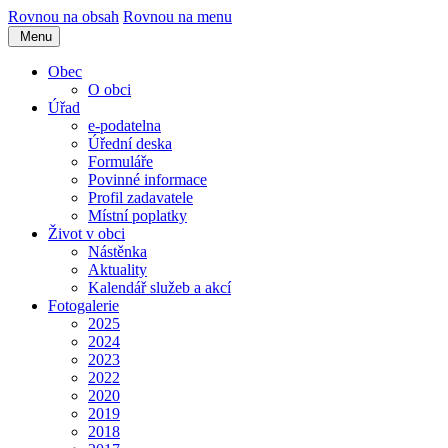
Rovnou na obsah
Rovnou na menu
Menu
Obec
O obci
Úřad
e-podatelna
Úřední deska
Formuláře
Povinné informace
Profil zadavatele
Místní poplatky
Život v obci
Nástěnka
Aktuality
Kalendář služeb a akcí
Fotogalerie
2025
2024
2023
2022
2020
2019
2018