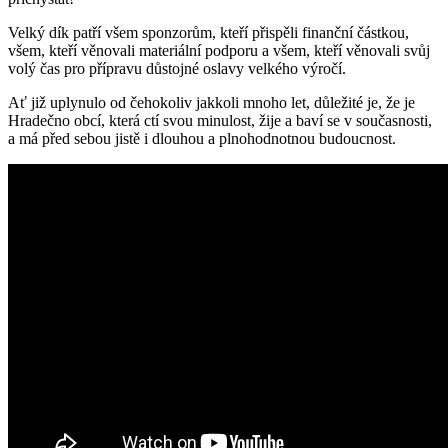
Velký dík patří všem sponzorům, kteří přispěli finanční částkou,
všem, kteří věnovali materiální podporu a všem, kteří věnovali svůj
volý čas pro přípravu důstojné oslavy velkého výročí.
Ať již uplynulo od čehokoliv jakkoli mnoho let, důležité je, že je
Hradečno obcí, která ctí svou minulost, žije a baví se v současnosti,
a má před sebou jistě i dlouhou a plnohodnotnou budoucnost.