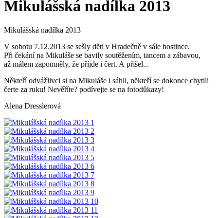
Mikulášská nadílka 2013
Mikulášská nadílka 2013
V sobotu 7.12.2013 se sešly děti v Hradečně v sále hostince.
Při čekání na Mikuláše se bavily soutěžením, tancem a zábavou,
až málem zapomněly, že příjde i čert. A přišel...
Někteří odvážlivci si na Mikuláše i sáhli, někteří se dokonce chytili
čerte za ruku! Nevěříte? podívejte se na fotodůkazy!
Alena Dresslerová