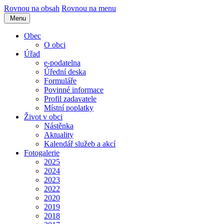
Rovnou na obsah
Rovnou na menu
Menu
Obec
O obci
Úřad
e-podatelna
Úřední deska
Formuláře
Povinné informace
Profil zadavatele
Místní poplatky
Život v obci
Nástěnka
Aktuality
Kalendář služeb a akcí
Fotogalerie
2025
2024
2023
2022
2020
2019
2018