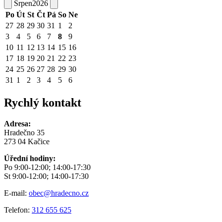
Srpen
2026
Po
Út
St
Čt
Pá
So
Ne
27
28
29
30
31
1
2
3
4
5
6
7
8
9
10
11
12
13
14
15
16
17
18
19
20
21
22
23
24
25
26
27
28
29
30
31
1
2
3
4
5
6
Rychlý kontakt
Adresa:
Hradečno 35
273 04 Kačice
Úřední hodiny:
Po 9:00-12:00; 14:00-17:30
St 9:00-12:00; 14:00-17:30
E-mail:
obec@hradecno.cz
Telefon:
312 655 625