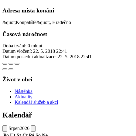
Adresa místa konání
&quot;Koupaliště&quot;, Hradečno
Časová náročnost
Doba trvání: 0 minut
Datum vložení:
22. 5. 2018 22:41
Datum poslední aktualizace:
22. 5. 2018 22:41
Život v obci
Nástěnka
Aktuality
Kalendář služeb a akcí
Kalendář
Srpen
2026
Po
Út
St
Čt
Pá
So
Ne