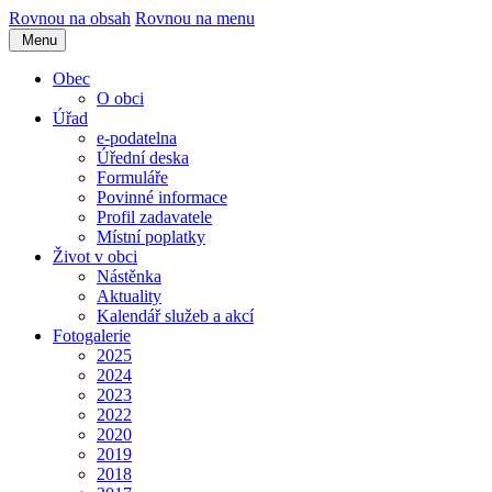
Rovnou na obsah
Rovnou na menu
Menu
Obec
O obci
Úřad
e-podatelna
Úřední deska
Formuláře
Povinné informace
Profil zadavatele
Místní poplatky
Život v obci
Nástěnka
Aktuality
Kalendář služeb a akcí
Fotogalerie
2025
2024
2023
2022
2020
2019
2018