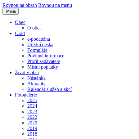
Rovnou na obsah
Rovnou na menu
Menu
Obec
O obci
Úřad
e-podatelna
Úřední deska
Formuláře
Povinné informace
Profil zadavatele
Místní poplatky
Život v obci
Nástěnka
Aktuality
Kalendář služeb a akcí
Fotogalerie
2025
2024
2023
2022
2020
2019
2018