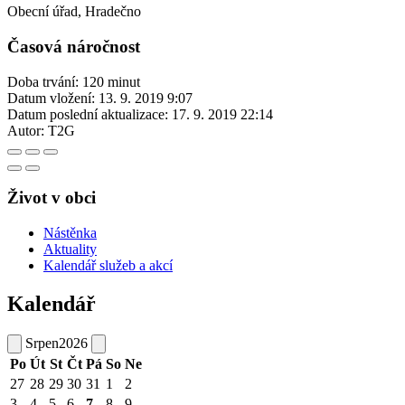
Obecní úřad, Hradečno
Časová náročnost
Doba trvání: 120 minut
Datum vložení:
13. 9. 2019 9:07
Datum poslední aktualizace:
17. 9. 2019 22:14
Autor:
T2G
Život v obci
Nástěnka
Aktuality
Kalendář služeb a akcí
Kalendář
Srpen
2026
Po
Út
St
Čt
Pá
So
Ne
27
28
29
30
31
1
2
3
4
5
6
7
8
9