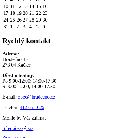
10
11
12
13
14
15
16
17
18
19
20
21
22
23
24
25
26
27
28
29
30
31
1
2
3
4
5
6
Rychlý kontakt
Adresa:
Hradečno 35
273 04 Kačice
Úřední hodiny:
Po 9:00-12:00; 14:00-17:30
St 9:00-12:00; 14:00-17:30
E-mail:
obec@hradecno.cz
Telefon:
312 655 625
Mohlo by Vás zajímat
Středočeský kraj