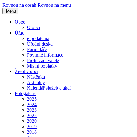
Rovnou na obsah
Rovnou na menu
Menu
Obec
O obci
Úřad
e-podatelna
Úřední deska
Formuláře
Povinné informace
Profil zadavatele
Místní poplatky
Život v obci
Nástěnka
Aktuality
Kalendář služeb a akcí
Fotogalerie
2025
2024
2023
2022
2020
2019
2018