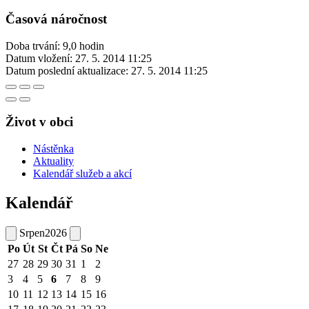
Časová náročnost
Doba trvání: 9,0 hodin
Datum vložení:
27. 5. 2014 11:25
Datum poslední aktualizace:
27. 5. 2014 11:25
Život v obci
Nástěnka
Aktuality
Kalendář služeb a akcí
Kalendář
Srpen
2026
Po
Út
St
Čt
Pá
So
Ne
27
28
29
30
31
1
2
3
4
5
6
7
8
9
10
11
12
13
14
15
16