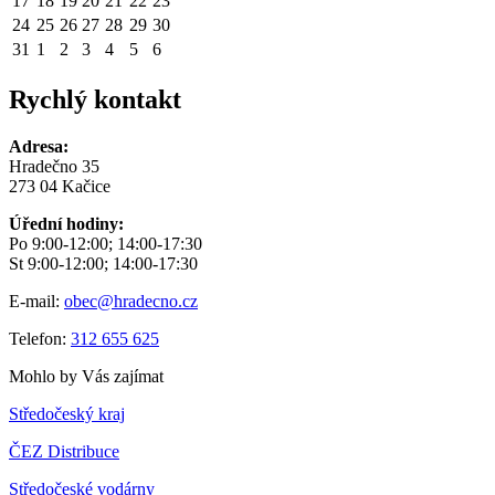
17
18
19
20
21
22
23
24
25
26
27
28
29
30
31
1
2
3
4
5
6
Rychlý kontakt
Adresa:
Hradečno 35
273 04 Kačice
Úřední hodiny:
Po 9:00-12:00; 14:00-17:30
St 9:00-12:00; 14:00-17:30
E-mail:
obec@hradecno.cz
Telefon:
312 655 625
Mohlo by Vás zajímat
Středočeský kraj
ČEZ Distribuce
Středočeské vodárny