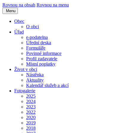
Rovnou na obsah
Rovnou na menu
Menu
Obec
O obci
Úřad
e-podatelna
Úřední deska
Formuláře
Povinné informace
Profil zadavatele
Místní poplatky
Život v obci
Nástěnka
Aktuality
Kalendář služeb a akcí
Fotogalerie
2025
2024
2023
2022
2020
2019
2018