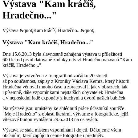
Výstava "Kam kráčíš,
Hradečno..."
Výstava &quot;Kam kráčíš, Hradečno...&quot;
Výstava "Kam kráčíš, Hradečno..."
Dne 15.6.2013 byla slavnostně zahájena výstava u příležitosti
600 let od první datované zmínky o tvrzi Hradečno nazvaná "Kam
kráčíš, Hradečno..."
Výstava je vytvořena z fotografií od začátku 20 století
až po současnost, zápisy z Kroniky Václava Kemra, který historii
Hradečna věnoval mnoho času a zpracoval ji jak v obrazech, tak
i písemně, dále vzpomínkami nejstarších obyvatelek Hradečna
a v neposlední řadě exponáty z kuchyní a dvorů našich babiček.
Na výstavě jsou umístěny ke shlédnutí práce účastníků soutěže
"Moje Hradečno" z oblasti literární, výtvarné a fotografické, jejíž
vítězové budou vyhlášeni 29.6.2013 na oslavách.
Výstava se stala místem vzpomínání i dojetí. Děkujeme všem
občanům, kteří zapůjčili cenné fotografie i předměty.