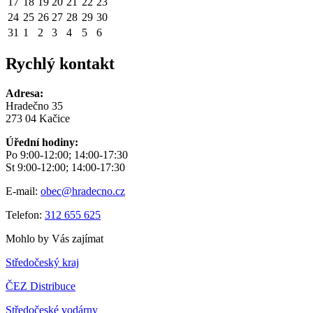
17
18
19
20
21
22
23
24
25
26
27
28
29
30
31
1
2
3
4
5
6
Rychlý kontakt
Adresa:
Hradečno 35
273 04 Kačice
Úřední hodiny:
Po 9:00-12:00; 14:00-17:30
St 9:00-12:00; 14:00-17:30
E-mail:
obec@hradecno.cz
Telefon:
312 655 625
Mohlo by Vás zajímat
Středočeský kraj
ČEZ Distribuce
Středočeské vodárny